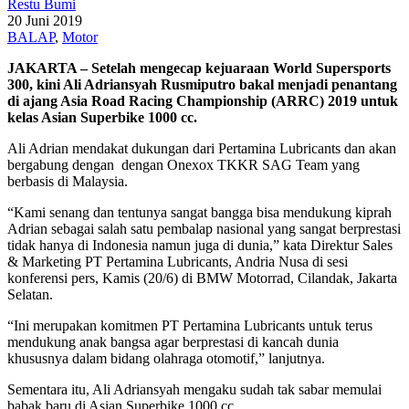
Restu Bumi
20 Juni 2019
BALAP
,
Motor
JAKARTA – Setelah mengecap kejuaraan World Supersports
300, kini Ali Adriansyah Rusmiputro bakal menjadi penantang
di ajang Asia Road Racing Championship (ARRC) 2019 untuk
kelas Asian Superbike 1000 cc.
Ali Adrian mendakat dukungan dari Pertamina Lubricants dan akan
bergabung dengan dengan Onexox TKKR SAG Team yang
berbasis di Malaysia.
“Kami senang dan tentunya sangat bangga bisa mendukung kiprah
Adrian sebagai salah satu pembalap nasional yang sangat berprestasi
tidak hanya di Indonesia namun juga di dunia,” kata Direktur Sales
& Marketing PT Pertamina Lubricants, Andria Nusa di sesi
konferensi pers, Kamis (20/6) di BMW Motorrad, Cilandak, Jakarta
Selatan.
“Ini merupakan komitmen PT Pertamina Lubricants untuk terus
mendukung anak bangsa agar berprestasi di kancah dunia
khususnya dalam bidang olahraga otomotif,” lanjutnya.
Sementara itu, Ali Adriansyah mengaku sudah tak sabar memulai
babak baru di Asian Superbike 1000 cc.