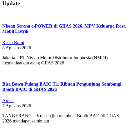
2019-
Update
06-
20
Nissan Serena e-POWER di GIIAS 2026, MPV Keluarga Rasa
Mobil Listrik
Restu Bumi
8 Agustus 2026
Jakarta – PT Nissan Motor Distributor Indonesia (NMDI)
memanfaatkan ajang GIIAS 2026
Bisa Bawa Pulang BAIC T1, Ribuan Pengunjung Sambangi
Booth BAIC di GIIAS 2026
Amier
7 Agustus 2026
TANGERANG – Konsep jitu membuat Booth BAIC di GIIAS
2026 mendapat sambutan