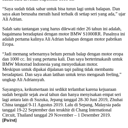
“Saya sudah tidak sabar untuk bisa turun lagi untuk balapan. Dan
saya akan berusaha meraih hasil terbaik di setiap seri yang ada,” ujar
Ali Adrian.
Salah satu tantangan yang harus dilewati rider 26 tahun ini adalah,
bagaimana beradaptasi dengan motor BMW S1000RR. Pasalnya ini
adalah pertama kalinya Ali Adrian balapan dengan motor pabrikan
Eropa.
“Jadi memang sebenarnya belum pernah balap dengan motor eropa
dan 1000 cc. Ini yang pertama kali. Dan saya berterimakasih untuk
BMW Motorrad Indonesia yang menyediakan motor.
Meskipun untuk dipakai dijalanan tapi paling tidak membantu
beradaptasi. Dan saya akan latihan untuk terus mengasah feeling,”
ungkap Ali Adriansyah.
Sayangnya, keikutsertaan ini sedikit terlambat karena kejuaraan
sudah bergulir sejak awal tahun dan hanya menyisakan empat seri
lagi antara lain di Suzuka, Jepang tanggal 28-30 Juni 2019, Zhuhai
China tanggal 9-11 Agustus 2019. Lalu di Sepang, Malaysia pada
tanggal 19-22 September dan terakhir di Chang International
Circuit, Thailand tanggal 29 November – 1 Desember 2019.
[Po/rst]