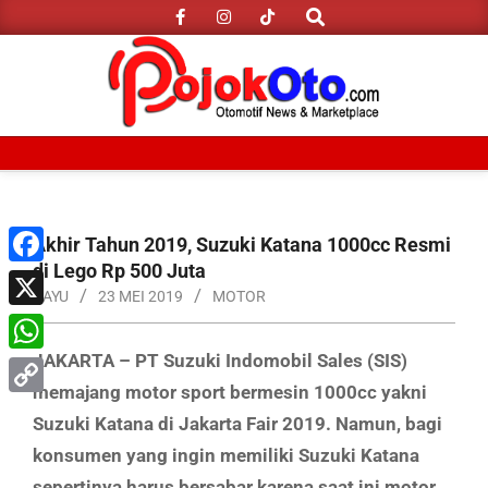
Search
Skip
to
content
Primary
Navigation
Menu
Akhir Tahun 2019, Suzuki Katana 1000cc Resmi
di Lego Rp 500 Juta
Facebook
BAYU
23 MEI 2019
MOTOR
X
JAKARTA – PT Suzuki Indomobil Sales (SIS)
WhatsApp
memajang motor sport bermesin 1000cc yakni
Copy
Suzuki Katana di Jakarta Fair 2019. Namun, bagi
Link
konsumen yang ingin memiliki Suzuki Katana
sepertinya harus bersabar karena saat ini motor