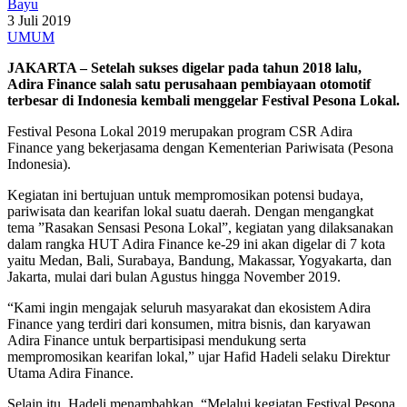
Bayu
3 Juli 2019
UMUM
JAKARTA – Setelah sukses digelar pada tahun 2018 lalu,
Adira Finance salah satu perusahaan pembiayaan otomotif
terbesar di Indonesia kembali menggelar Festival Pesona Lokal.
Festival Pesona Lokal 2019 merupakan program CSR Adira
Finance yang bekerjasama dengan Kementerian Pariwisata (Pesona
Indonesia).
Kegiatan ini bertujuan untuk mempromosikan potensi budaya,
pariwisata dan kearifan lokal suatu daerah. Dengan mengangkat
tema ”Rasakan Sensasi Pesona Lokal”, kegiatan yang dilaksanakan
dalam rangka HUT Adira Finance ke-29 ini akan digelar di 7 kota
yaitu Medan, Bali, Surabaya, Bandung, Makassar, Yogyakarta, dan
Jakarta, mulai dari bulan Agustus hingga November 2019.
“Kami ingin mengajak seluruh masyarakat dan ekosistem Adira
Finance yang terdiri dari konsumen, mitra bisnis, dan karyawan
Adira Finance untuk berpartisipasi mendukung serta
mempromosikan kearifan lokal,” ujar Hafid Hadeli selaku Direktur
Utama Adira Finance.
Selain itu, Hadeli menambahkan, “Melalui kegiatan Festival Pesona