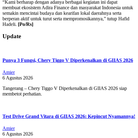
“Kami berharap dengan adanya berbagai kegiatan ini dapat
membuat ekosistem Adira Finance dan masyarakat Indonesia untuk
semakin mencintai budaya dan kearifan lokal daerahnya serta
berperan aktif untuk turut serta mempromosikannya,” tutup Hafid
Hadeli.
[Po/Rs]
2019-
Update
07-
03
Punya 3 Fungsi, Chery Tiggo V Diperkenalkan di GIIAS 2026
Amier
6 Agustus 2026
Tangerang – Chery Tiggo V Diperkenalkan di GIIAS 2026 siap
membetot perhatian.
Test Drive Grand Vitara di GIIAS 2026: Kepincut Nyamannya!
Amier
6 Agustus 2026