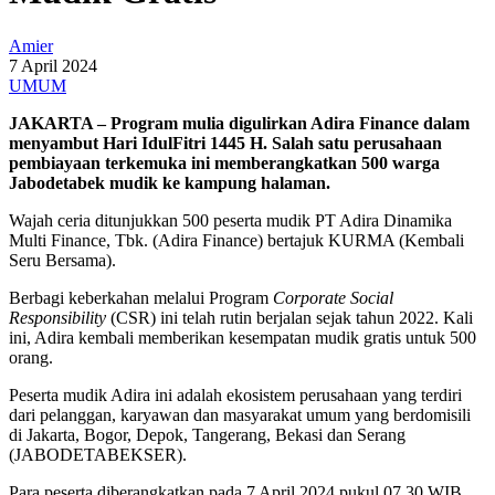
Amier
7 April 2024
UMUM
JAKARTA – Program mulia digulirkan Adira Finance dalam
menyambut Hari IdulFitri 1445 H. Salah satu perusahaan
pembiayaan terkemuka ini memberangkatkan 500 warga
Jabodetabek mudik ke kampung halaman.
Wajah ceria ditunjukkan 500 peserta mudik PT Adira Dinamika
Multi Finance, Tbk. (Adira Finance) bertajuk KURMA (Kembali
Seru Bersama).
Berbagi keberkahan melalui Program
Corporate Social
Responsibility
(CSR) ini telah rutin berjalan sejak tahun 2022. Kali
ini, Adira kembali memberikan kesempatan mudik gratis untuk 500
orang.
Peserta mudik Adira ini adalah ekosistem perusahaan yang terdiri
dari pelanggan, karyawan dan masyarakat umum yang berdomisili
di Jakarta, Bogor, Depok, Tangerang, Bekasi dan Serang
(JABODETABEKSER).
Para peserta diberangkatkan pada 7 April 2024 pukul 07.30 WIB,