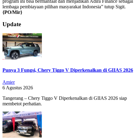
program ini bisa bermanfaat dan menjadikan Adira Finance sebagai
lembaga pembiayaan pilihan masyarakat Indonesia” tutup Sigit.
{PO/Mir}
2024-
Update
04-
07
Punya 3 Fungsi, Chery Tiggo V Diperkenalkan di GIIAS 2026
Amier
6 Agustus 2026
Tangerang – Chery Tiggo V Diperkenalkan di GIIAS 2026 siap
membetot perhatian.