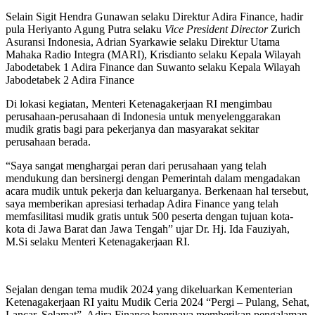
Selain Sigit Hendra Gunawan selaku Direktur Adira Finance, hadir
pula Heriyanto Agung Putra selaku
Vice President Director
Zurich
Asuransi Indonesia, Adrian Syarkawie selaku Direktur Utama
Mahaka Radio Integra (MARI), Krisdianto selaku Kepala Wilayah
Jabodetabek 1 Adira Finance dan Suwanto selaku Kepala Wilayah
Jabodetabek 2 Adira Finance
Di lokasi kegiatan, Menteri Ketenagakerjaan RI mengimbau
perusahaan-perusahaan di Indonesia untuk menyelenggarakan
mudik gratis bagi para pekerjanya dan masyarakat sekitar
perusahaan berada.
“Saya sangat menghargai peran dari perusahaan yang telah
mendukung dan bersinergi dengan Pemerintah dalam mengadakan
acara mudik untuk pekerja dan keluarganya. Berkenaan hal tersebut,
saya memberikan apresiasi terhadap Adira Finance yang telah
memfasilitasi mudik gratis untuk 500 peserta dengan tujuan kota-
kota di Jawa Barat dan Jawa Tengah” ujar Dr. Hj. Ida Fauziyah,
M.Si selaku Menteri Ketenagakerjaan RI.
Sejalan dengan tema mudik 2024 yang dikeluarkan Kementerian
Ketenagakerjaan RI yaitu Mudik Ceria 2024 “Pergi – Pulang, Sehat,
Lancar, Selamat”, Adira Finance berupaya memberikan pengalaman