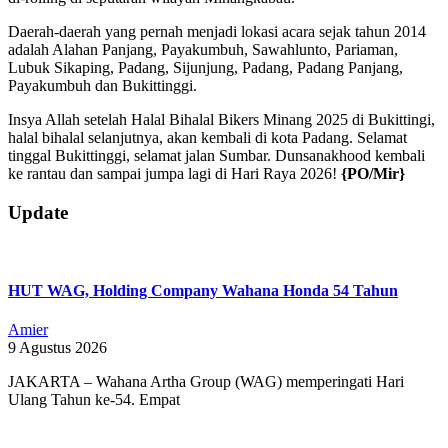
Daerah-daerah yang pernah menjadi lokasi acara sejak tahun 2014
adalah Alahan Panjang, Payakumbuh, Sawahlunto, Pariaman,
Lubuk Sikaping, Padang, Sijunjung, Padang, Padang Panjang,
Payakumbuh dan Bukittinggi.
Insya Allah setelah Halal Bihalal Bikers Minang 2025 di Bukittingi,
halal bihalal selanjutnya, akan kembali di kota Padang. Selamat
tinggal Bukittinggi, selamat jalan Sumbar. Dunsanakhood kembali
ke rantau dan sampai jumpa lagi di Hari Raya 2026!
{PO/Mir}
2025-
Update
04-
07
HUT WAG, Holding Company Wahana Honda 54 Tahun
Amier
9 Agustus 2026
JAKARTA – Wahana Artha Group (WAG) memperingati Hari
Ulang Tahun ke-54. Empat