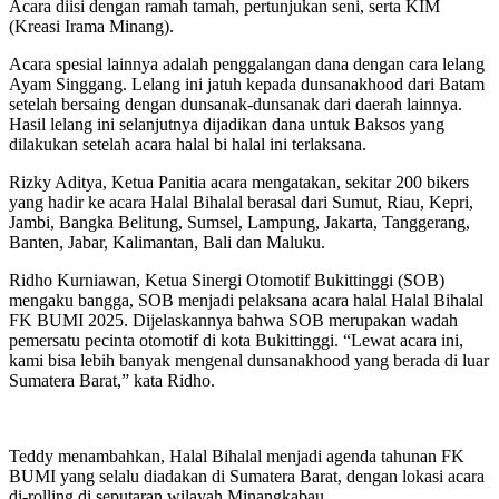
Acara diisi dengan ramah tamah, pertunjukan seni, serta KIM
(Kreasi Irama Minang).
Acara spesial lainnya adalah penggalangan dana dengan cara lelang
Ayam Singgang. Lelang ini jatuh kepada dunsanakhood dari Batam
setelah bersaing dengan dunsanak-dunsanak dari daerah lainnya.
Hasil lelang ini selanjutnya dijadikan dana untuk Baksos yang
dilakukan setelah acara halal bi halal ini terlaksana.
Rizky Aditya, Ketua Panitia acara mengatakan, sekitar 200 bikers
yang hadir ke acara Halal Bihalal berasal dari Sumut, Riau, Kepri,
Jambi, Bangka Belitung, Sumsel, Lampung, Jakarta, Tanggerang,
Banten, Jabar, Kalimantan, Bali dan Maluku.
Ridho Kurniawan, Ketua Sinergi Otomotif Bukittinggi (SOB)
mengaku bangga, SOB menjadi pelaksana acara halal Halal Bihalal
FK BUMI 2025. Dijelaskannya bahwa SOB merupakan wadah
pemersatu pecinta otomotif di kota Bukittinggi. “Lewat acara ini,
kami bisa lebih banyak mengenal dunsanakhood yang berada di luar
Sumatera Barat,” kata Ridho.
Teddy menambahkan, Halal Bihalal menjadi agenda tahunan FK
BUMI yang selalu diadakan di Sumatera Barat, dengan lokasi acara
di-rolling di seputaran wilayah Minangkabau.