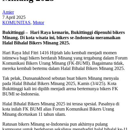
Amier
7 April 2025
KOMUNITAS
,
Motor
Bukit
t
inggi –
Hari Raya
kemarin, Bukittinggi dipenuhi bikers
Minang. Di kota wisata
ini, bikers se-Indonesia meramaikan
Halal Bihalal Bikers Minang 2025
.
Hari Raya Idul Fitri 1416 Hijriah lalu kembali menjadi momen
istimewa bagi bikers berdarah Minang yang tergabung dalam Forum
Komunikasi Bikers Urang Minang (FK-BUMI). Bagaimana tidak,
mereka kembali bertemu dalam Halal Bihalal Bikers Minang 2025.
Tak pelak, Dunsanakhood sebutan buat bikers Minang menyala
pada Halal Bihalal Bikers Minang 2025, Kamis (3/4/25). Kota
Bukittinggi kali ini dipilih menjadi arena bertemunya bikers FK
BUMI se-Indonesia.
Halal Bihalal Bikers Minang 2025 ini terasa spesial. Pasalnya di
kota inilah FK BUMI alias Forum Komunikasi Bikers Urang
Minang dicetuskan 11 tahun silam.
Ratusan bikers Minang se-Indonesia pun akhirnya pulang
kampuang untuk berlebaran sekaligus menghadiri halal bihalal ke-11