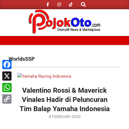
Search
Skip
to
content
Primary
Navigation
WorldsSSP
Menu
Facebook
X
Valentino Rossi & Maverick
WhatsApp
Vinales Hadir di Peluncuran
Tim Balap Yamaha Indonesia
Copy
2020-
4 FEBRUARI 2020
Link
02-