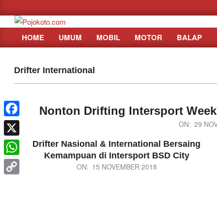
Skip
to
content
HOME
UMUM
MOBIL
MOTOR
BALAP
Primary
Navigation
Menu
Drifter International
Nonton Drifting Intersport Wee
Facebook
2019-
ON:
29 NO
11-
X
Drifter Nasional & International Bersaing
29
Kemampuan di Intersport BSD City
WhatsApp
2018-
ON:
15 NOVEMBER 2018
11-
Copy
15
Link