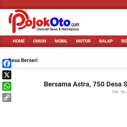
Skip
to
content
HOME
UMUM
MOBIL
MOTOR
BALAP
BE
Primary
Navigation
Menu
Desa Berseri
Facebook
Bersama Astra, 750 Desa S
X
2020-
ON:
30 
WhatsApp
07-
30
Copy
Link