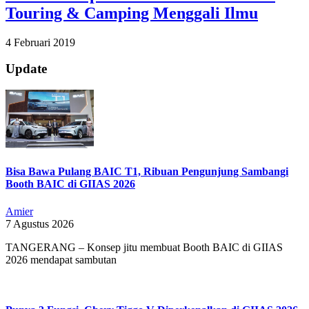
Touring & Camping Menggali Ilmu
2019-
4 Februari 2019
02-
04
Update
Bisa Bawa Pulang BAIC T1, Ribuan Pengunjung Sambangi
Booth BAIC di GIIAS 2026
Amier
7 Agustus 2026
TANGERANG – Konsep jitu membuat Booth BAIC di GIIAS
2026 mendapat sambutan