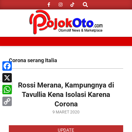
Search
Skip
to
content
Primary
Navigation
Corona serang Italia
Menu
Facebook
Rossi Merana, Kampungnya di
X
Tavullia Kena Isolasi Karena
WhatsApp
Corona
Copy
2020-
9 MARET 2020
03-
Link
09
UPDATE