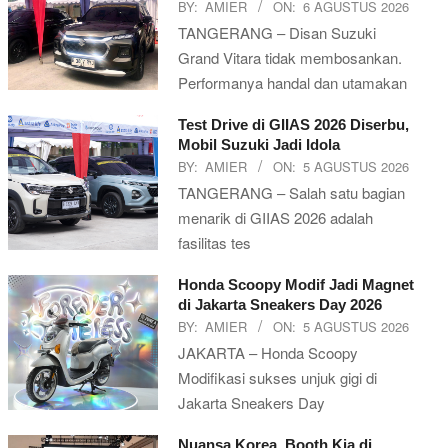
BY:
AMIER
ON:
6 AGUSTUS 2026
TANGERANG – Disan Suzuki
Grand Vitara tidak membosankan.
Performanya handal dan utamakan
Test Drive di GIIAS 2026 Diserbu,
Mobil Suzuki Jadi Idola
BY:
AMIER
ON:
5 AGUSTUS 2026
TANGERANG – Salah satu bagian
menarik di GIIAS 2026 adalah
fasilitas tes
Honda Scoopy Modif Jadi Magnet
di Jakarta Sneakers Day 2026
BY:
AMIER
ON:
5 AGUSTUS 2026
JAKARTA – Honda Scoopy
Modifikasi sukses unjuk gigi di
Jakarta Sneakers Day
Nuansa Korea, Booth Kia di