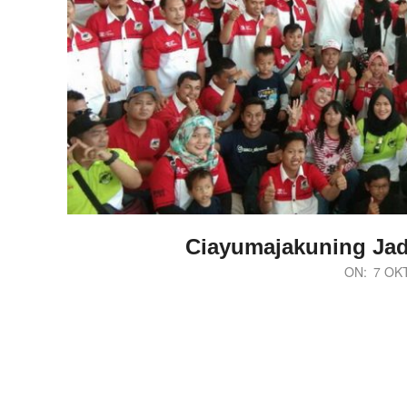
Ciayumajakuning Jad
2018-
ON:
7 OK
10-
07