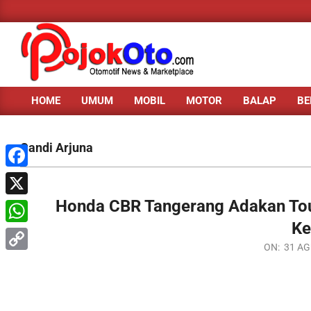
Skip
to
content
HOME
UMUM
MOBIL
MOTOR
BALAP
BE
Primary
Navigation
Menu
Candi Arjuna
Facebook
Honda CBR Tangerang Adakan To
X
Ke
WhatsApp
2020-
ON:
31 AG
Copy
08-
31
Link