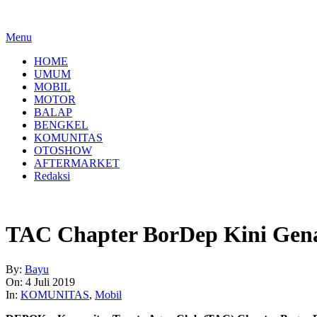
Menu
HOME
UMUM
MOBIL
MOTOR
BALAP
BENGKEL
KOMUNITAS
OTOSHOW
AFTERMARKET
Redaksi
TAC Chapter BorDep Kini Gena
By:
Bayu
On:
4 Juli 2019
In:
KOMUNITAS
,
Mobil