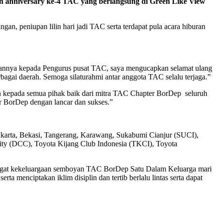
 anniversary ke-4 TAC yang berlangsung di Green Like View
n, peniupan lilin hari jadi TAC serta terdapat pula acara hiburan
annya kepada Pengurus pusat TAC, saya mengucapkan selamat ulang
bagai daerah. Semoga silaturahmi antar anggota TAC selalu terjaga.”
 kepada semua pihak baik dari mitra TAC Chapter BorDep seluruh
r BorDep dengan lancar dan sukses.”
 Jakarta, Bekasi, Tangerang, Karawang, Sukabumi Cianjur (SUCI),
ty (DCC), Toyota Kijang Club Indonesia (TKCI), Toyota
ngat kekeluargaan semboyan TAC BorDep Satu Dalam Keluarga mari
a menciptakan iklim disiplin dan tertib berlalu lintas serta dapat