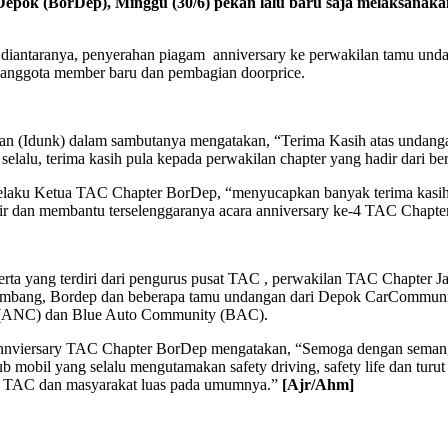
ok (BorDep), Minggu (30/6) pekan lalu baru saja melaksanakan
iantaranya, penyerahan piagam anniversary ke perwakilan tamu undanga
ada anggota member baru dan pembagian doorprice.
n (Idunk) dalam sambutanya mengatakan, “Terima Kasih atas undang
alu, terima kasih pula kepada perwakilan chapter yang hadir dari ber
elaku Ketua TAC Chapter BorDep, “menyucapkan banyak terima kasih
ir dan membantu terselenggaranya acara anniversary ke-4 TAC Chapte
eserta yang terdiri dari pengurus pusat TAC , perwakilan TAC Chapter
 Jombang, Bordep dan beberapa tamu undangan dari Depok CarCommuni
a (ANC) dan Blue Auto Community (BAC).
 annviersary TAC Chapter BorDep mengatakan, “Semoga dengan sema
il yang selalu mengutamakan safety driving, safety life dan turut sert
tra TAC dan masyarakat luas pada umumnya.”
[Ajr/Ahm]