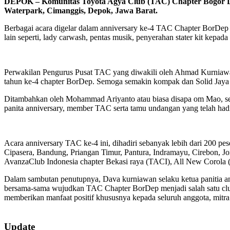
DEPOK – Komunitas Toyota Agya Club (TAC) Chapter Bogor Dep
Waterpark, Cimanggis, Depok, Jawa Barat.
Berbagai acara digelar dalam anniversary ke-4 TAC Chapter BorDep d
lain seperti, lady carwash, pentas musik, penyerahan stater kit kep
Perwakilan Pengurus Pusat TAC yang diwakili oleh Ahmad Kurniawa
tahun ke-4 chapter BorDep. Semoga semakin kompak dan Solid Jaya sel
Ditambahkan oleh Mohammad Ariyanto atau biasa disapa om Mao, s
panita anniversary, member TAC serta tamu undangan yang telah had
Acara anniversary TAC ke-4 ini, dihadiri sebanyak lebih dari 200 p
Cipasera, Bandung, Priangan Timur, Pantura, Indramayu, Cirebon,
AvanzaClub Indonesia chapter Bekasi raya (TACI), All New Corol
Dalam sambutan penutupnya, Dava kurniawan selaku ketua panitia
bersama-sama wujudkan TAC Chapter BorDep menjadi salah satu club mob
memberikan manfaat positif khususnya kepada seluruh anggota, mi
2019-
07-
Update