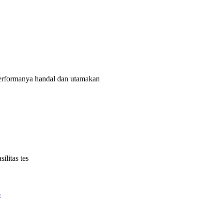
rformanya handal dan utamakan
litas tes
6