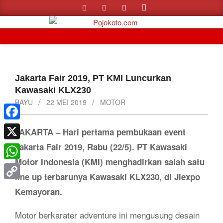
Search
Skip
to
content
Primary
Navigation
Menu
Jakarta Fair 2019, PT KMI Luncurkan
Kawasaki KLX230
BAYU
22 MEI 2019
MOTOR
Facebook
JAKARTA – Hari pertama pembukaan event
Jakarta Fair 2019, Rabu (22/5). PT Kawasaki
X
Motor Indonesia (KMI) menghadirkan salah satu
WhatsApp
line up terbarunya Kawasaki KLX230, di Jiexpo
Copy
Kemayoran.
Link
Motor berkarater adventure ini mengusung desain