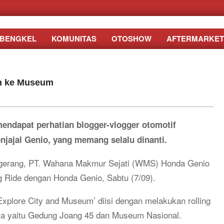
BENGKEL
KOMUNITAS
OTOSHOW
AFTERMARKET
an ke Museum
endapat perhatian blogger-vlogger otomotif
enjajal Genio, yang memang selalu dinanti.
gerang, PT. Wahana Makmur Sejati (WMS) Honda Genio
g Ride dengan Honda Genio, Sabtu (7/09).
Explore City and Museum’ diisi dengan melakukan rolling
rta yaitu Gedung Joang 45 dan Museum Nasional.