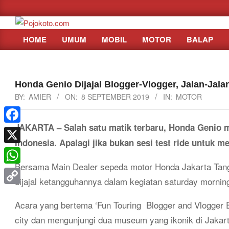
Skip
to
content
HOME
UMUM
MOBIL
MOTOR
BALAP
Primary
Navigation
Menu
Honda Genio Dijajal Blogger-Vlogger, Jalan-Jal
BY:
AMIER
ON:
8 SEPTEMBER 2019
IN:
MOTOR
JAKARTA – Salah satu matik terbaru, Honda Genio m
Facebook
Indonesia. Apalagi jika bukan sesi test ride untuk m
X
Bersama Main Dealer sepeda motor Honda Jakarta Tan
WhatsApp
dijajal ketangguhannya dalam kegiatan saturday mornin
Copy
Acara yang bertema ‘Fun Touring
Blogger and Vlogger 
Link
city dan mengunjungi dua museum yang ikonik di Jaka