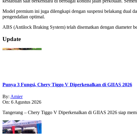
kestabilan saat berkendara di berbagai kondisi jalan perkotaan. Seme
Model premium ini juga dilengkapi dengan suspensi belakang dual
da
pengendalian optimal.
ABS (Antilock Braking System) telah disematkan dengan diameter 
2019-
Update
07-
05
Punya 3 Fungsi, Chery Tiggo V Diperkenalkan di GIIAS 2026
By:
Amier
On:
6 Agustus 2026
Tangerang – Chery Tiggo V Diperkenalkan di GIIAS 2026 siap membe