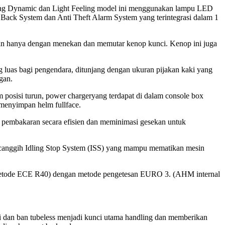
ng
Dynamic
dan
Light Feeling
model ini menggunakan lampu LED
Back System dan Anti Theft Alarm System yang terintegrasi dalam 1
n hanya dengan menekan dan memutar kenop kunci. Kenop ini juga
luas bagi pengendara, ditunjang dengan ukuran pijakan kaki yang
ngan.
m posisi turun,
power charger
yang terdapat di dalam
console box
at menyimpan helm
fullface
.
embakaran secara efisien dan meminimasi gesekan untuk
 canggih
Idling Stop System
(ISS) yang mampu mematikan mesin
S (metode ECE R40) dengan metode pengetesan EURO 3. (AHM internal
i dan ban
tubeless
menjadi kunci utama
handling
dan memberikan