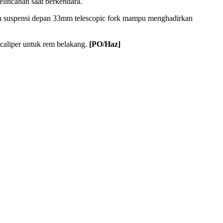
incahan saat berkendara.
an suspensi depan 33mm
telescopic fork
mampu menghadirkan
caliper
untuk rem belakang.
[PO/Haz]