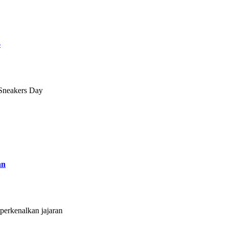
6
 Sneakers Day
an
erkenalkan jajaran