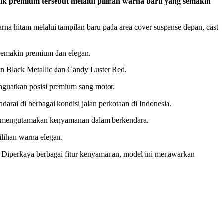
premium tersebut melalui pilihan warna baru yang semakin
na hitam melalui tampilan baru pada area cover suspense depan,
cast
semakin premium dan elegan.
on Black Metallic dan Candy Luster Red.
nguatkan posisi premium sang motor.
darai di berbagai kondisi
jalan perkotaan di Indonesia
.
g mengutamakan kenyamanan dalam berkendara.
ilihan warna elegan.
 Diperkaya berbagai fitur kenyamanan, model ini menawarkan