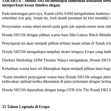
JAKARTA – Honda SH150i mendapat tambahan kekuatan setelah
memperkuat kesan
timeless
elegan.
Pada keterangan pers-nya, Kamis (4/6) AHM mengabarkan hadirnya wa
wheel
dan
rear grip
. Selain itu, bodi skutik premium ini kini memilik
Penyematan warna siluet merah pada garis jok sepeda motor serta 
Honda SH150i dengan pilihan warna baru Mat Galaxy Black Metallic 
Penyegaran ini akan menjadi pilihan terbaru kaum urban di Tanah Ai
Honda SH150i mengadopsi tampilan skuter bergaya Eropa yang hadir
Direktur Marketing AHM Thomas Wijaya mengatakan, Honda SH150i 
Kehadiran warna baru ini diharapkan dapat menjadi pilihan baru bag
“Kami memberi penyegaran warna baru Honda SH150i sebagai alterna
kelincahan optimal ketika dikendarai di jalan perkotaan dengan berba
Honda SH150i dipasarkan dengan harga OTR (On The Road) DKI Jak
35 Tahun Legenda di Eropa