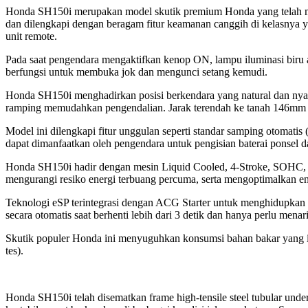
Honda SH150i merupakan model skutik premium Honda yang telah me
dan dilengkapi dengan beragam fitur keamanan canggih di kelasnya 
unit
remote
.
Pada saat pengendara mengaktifkan kenop ON, lampu iluminasi bir
berfungsi untuk membuka jok dan mengunci setang kemudi.
Honda SH150i menghadirkan posisi berkendara yang natural dan nyam
ramping memudahkan pengendalian. Jarak terendah ke tanah 146mm 
Model ini dilengkapi fitur unggulan seperti standar samping otomatis
dapat dimanfaatkan oleh pengendara untuk pengisian baterai ponsel d
Honda SH150i hadir dengan mesin Liquid Cooled, 4-Stroke, SOHC,
mengurangi resiko energi terbuang percuma, serta mengoptimalkan en
Teknologi eSP terintegrasi dengan ACG Starter untuk menghidupkan me
secara otomatis saat berhenti lebih dari 3 detik dan hanya perlu mena
Skutik populer Honda ini menyuguhkan konsumsi bahan bakar yang ir
tes).
Honda SH150i telah disematkan frame
high-tensile steel tubular und