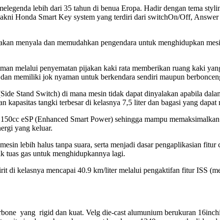
legenda lebih dari 35 tahun di benua Eropa. Hadir dengan tema
styli
yakni Honda Smart Key system yang terdiri dari
switch
On/Off, Answer 
u akan menyala dan memudahkan pengendara untuk menghidupkan mesi
an melalui penyematan pijakan kaki rata memberikan ruang kaki yang 
dan memiliki jok nyaman untuk berkendara sendiri maupun berbonce
 (Side Stand Switch) di mana mesin tidak dapat dinyalakan apabila dala
an kapasitas tangki terbesar di kelasnya 7,5 liter dan bagasi yang dap
 150cc eSP (Enhanced Smart Power) sehingga mampu memaksimalkan p
ergi yang keluar.
sin lebih halus tanpa suara, serta menjadi dasar pengaplikasian fitur
rik tuas gas untuk menghidupkannya lagi.
it di kelasnya mencapai 40.9 km/liter melalui pengaktifan fitur IS
erbone
yang
rigid
dan kuat. Velg
die-cast
alumunium berukuran 16inch