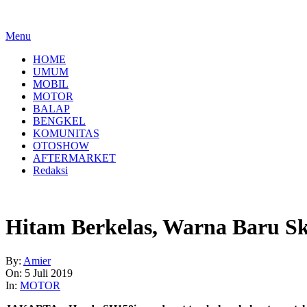
Menu
HOME
UMUM
MOBIL
MOTOR
BALAP
BENGKEL
KOMUNITAS
OTOSHOW
AFTERMARKET
Redaksi
Hitam Berkelas, Warna Baru S
By:
Amier
On:
5 Juli 2019
In:
MOTOR