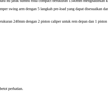
ntara itu jarak sumbu roda
compact
berukuran 1340mm menghadirkan kel
mper swing arm
dengan 5 langkah
pre-load
yang dapat disesuaikan d
berukuran 240mm dengan 2 piston
caliper
untuk rem depan dan 1 piston
tot perhatian.