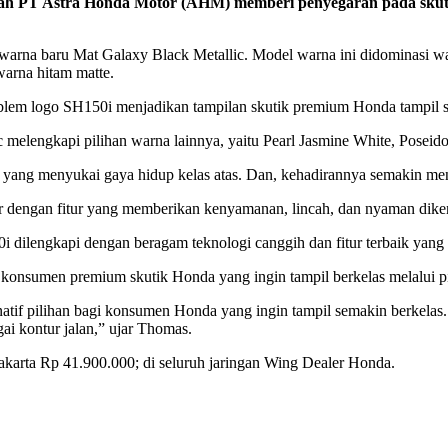
 PT Astra Honda Motor (AHM) memberi penyegaran pada skutik 
rna baru Mat Galaxy Black Metallic. Model warna ini didominasi war
i warna hitam
matte.
emblem logo SH150i menjadikan tampilan skutik premium Honda tampil 
melengkapi pilihan warna lainnya, yaitu Pearl Jasmine White, Poseid
r yang menyukai gaya hidup kelas atas. Dan, kehadirannya semakin me
 dengan fitur yang memberikan kenyamanan, lincah, dan nyaman diken
dilengkapi dengan beragam teknologi canggih dan fitur terbaik yan
i konsumen premium skutik Honda yang ingin tampil berkelas melalui p
tif pilihan bagi konsumen Honda yang ingin tampil semakin berkelas.
gai kontur jalan,” ujar Thomas.
arta Rp 41.900.000; di seluruh jaringan Wing Dealer Honda.