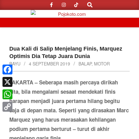
Search
Skip
to
content
Primary
Navigation
Menu
Dua Kali di Salip Menjelang Finis, Marquez
Optimis Dia Tetap Juara Dunia
BAYU
4 SEPTEMBER 2019
BALAP
,
MOTOR
Facebook
JAKARTA – Seberapa masih percaya dirikah
kita, bila mengalami sesaat mendekati finis
X
harapan menjadi juara pertama hilang begitu
WhatsApp
saja di depan mata. Seperti yang dirasakan Marc
Copy
Marquez yang harus merasakan kehilangan
Link
podium pertama berturut – turut di akhir
menjelang garis finis.