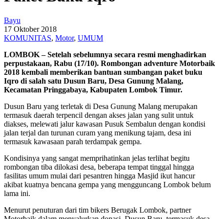
Bayu
17 Oktober 2018
KOMUNITAS
,
Motor
,
UMUM
LOMBOK – Setelah sebelumnya secara resmi menghadirkan
perpustakaan, Rabu (17/10). Rombongan adventure Motorbaik
2018 kembali memberikan bantuan sumbangan paket buku
Iqro di salah satu Dusun Baru, Desa Gunung Malang,
Kecamatan Pringgabaya, Kabupaten Lombok Timur.
Dusun Baru yang terletak di Desa Gunung Malang merupakan
termasuk daerah terpencil dengan akses jalan yang sulit untuk
diakses, melewati jalur kawasan Pusuk Sembalun dengan kondisi
jalan terjal dan turunan curam yang menikung tajam, desa ini
termasuk kawasaan parah terdampak gempa.
Kondisinya yang sangat memprihatinkan jelas terlihat begitu
rombongan tiba dilokasi desa, beberapa tempat tinggal hingga
fasilitas umum mulai dari pesantren hingga Masjid ikut hancur
akibat kuatnya bencana gempa yang mengguncang Lombok belum
lama ini.
Menurut penuturan dari tim bikers Berugak Lombok, partner
Motorbaik dalam menyalurkan donasi, Dusun Baru, termasuk desa