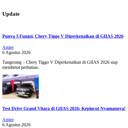
2018-
Update
10-
17
Punya 3 Fungsi, Chery Tiggo V Diperkenalkan di GIIAS 2026
Amier
6 Agustus 2026
Tangerang – Chery Tiggo V Diperkenalkan di GIIAS 2026 siap
membetot perhatian.
Test Drive Grand Vitara di GIIAS 2026: Kepincut Nyamannya!
Amier
6 Agustus 2026