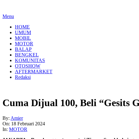
Menu
HOME
UMUM
MOBIL
MOTOR
BALAP
BENGKEL
KOMUNITAS
OTOSHOW
AFTERMARKET
Redaksi
Cuma Dijual 100, Beli “Gesits
By:
Amier
On:
18 Februari 2024
In:
MOTOR