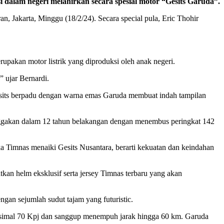
 dalam negeri melahirkan secara spesial motor “Gesits Garuda”.
, Jakarta, Minggu (18/2/24). Secara special pula, Eric Thohir
akan motor listrik yang diproduksi oleh anak negeri.
” ujar Bernardi.
esits berpadu dengan warna emas Garuda membuat indah tampilan
nggakan dalam 12 tahun belakangan dengan menembus peringkat 142
 Timnas menaiki Gesits Nusantara, berarti kekuatan dan keindahan
an helm eksklusif serta jersey Timnas terbaru yang akan
gan sejumlah sudut tajam yang futuristic.
aksimal 70 Kpj dan sanggup menempuh jarak hingga 60 km. Garuda