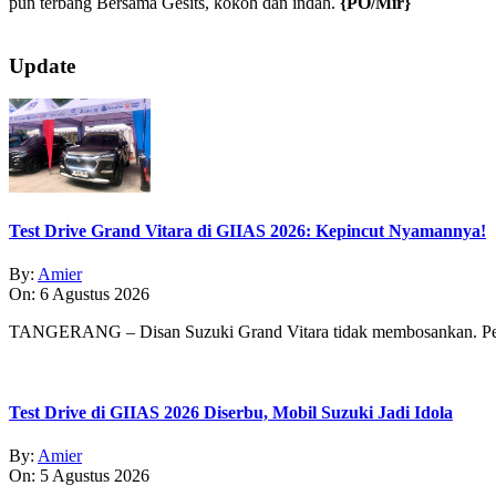
pun terbang Bersama Gesits, kokoh dan indah.
{PO/Mir}
2024-
02-
Update
18
Test Drive Grand Vitara di GIIAS 2026: Kepincut Nyamannya!
By:
Amier
On:
6 Agustus 2026
TANGERANG – Disan Suzuki Grand Vitara tidak membosankan. Pe
Test Drive di GIIAS 2026 Diserbu, Mobil Suzuki Jadi Idola
By:
Amier
On:
5 Agustus 2026