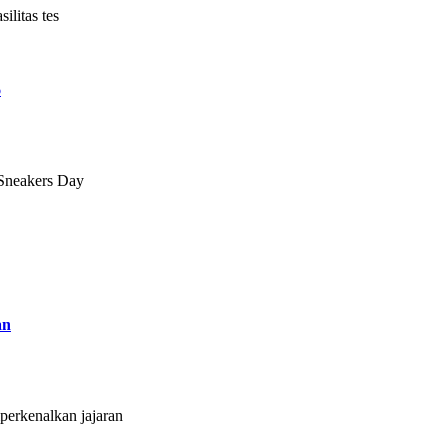
litas tes
6
 Sneakers Day
an
erkenalkan jajaran