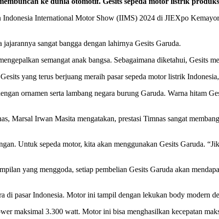
buncah ke dunia otomotif. Gesits sepeda motor listrik produksi
n Indonesia International Motor Show (IIMS) 2024 di JIEXpo Kemayoran
a jajarannya sangat bangga dengan lahirnya Gesits Garuda.
gepalkan semangat anak bangsa. Sebagaimana diketahui, Gesits merup
Gesits yang terus berjuang meraih pasar sepeda motor listrik Indonesia,
g dengan ornamen serta lambang negara burung Garuda. Warna hitam G
nas, Marsal Irwan Masita mengatakan, prestasi Timnas sangat memba
gan. Untuk sepeda motor, kita akan menggunakan Gesits Garuda. “Jika
mpilan yang menggoda, setiap pembelian Gesits Garuda akan mendapatk
 di pasar Indonesia. Motor ini tampil dengan lekukan body modern den
 power maksimal 3.300 watt. Motor ini bisa menghasilkan kecepatan m