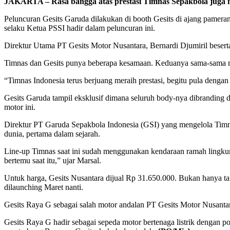
JAKARTA – Rasa bangga atas prestasi Timnas Sepakbola juga mem
Peluncuran Gesits Garuda dilakukan di booth Gesits di ajang pamera
selaku Ketua PSSI hadir dalam peluncuran ini.
Direktur Utama PT Gesits Motor Nusantara, Bernardi Djumiril besert
Timnas dan Gesits punya beberapa kesamaan. Keduanya sama-sama men
“Timnas Indonesia terus berjuang meraih prestasi, begitu pula dengan 
Gesits Garuda tampil eksklusif dimana seluruh body-nya dibrandin
motor ini.
Direktur PT Garuda Sepakbola Indonesia (GSI) yang mengelola Tim
dunia, pertama dalam sejarah.
Line-up Timnas saat ini sudah menggunakan kendaraan ramah lingkun
bertemu saat itu,” ujar Marsal.
Untuk harga, Gesits Nusantara dijual Rp 31.650.000. Bukan hanya ta
dilaunching Maret nanti.
Gesits Raya G sebagai salah motor andalan PT Gesits Motor Nusantara
Gesits Raya G hadir sebagai sepeda motor bertenaga listrik dengan