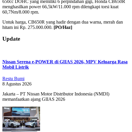
650cc DOHC yang memiliki 6 perpindahan gigi, Honda CB650R
menghasilkan power 66,5kW/11.000 rpm dilengkapi torsi kuat
60,7Nm/8.000 rpm.
Untuk harga, CB650R yang hadir dengan dua warna, merah dan
hitam ini Rp. 275.000.000.
[PO/Haz]
2019-
Update
06-
02
Nissan Serena e-POWER di GIIAS 2026, MPV Keluarga Rasa
Mobil Listrik
Restu Bumi
8 Agustus 2026
Jakarta – PT Nissan Motor Distributor Indonesia (NMDI)
memanfaatkan ajang GIIAS 2026