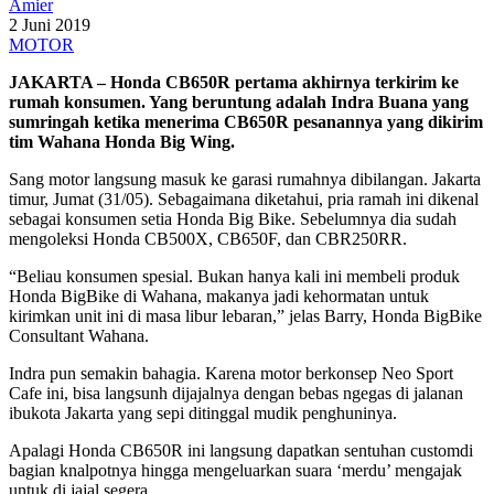
Amier
2 Juni 2019
MOTOR
JAKARTA – Honda CB650R pertama akhirnya terkirim ke
rumah konsumen. Yang beruntung adalah Indra Buana yang
sumringah ketika menerima CB650R pesanannya yang dikirim
tim Wahana Honda Big Wing.
Sang motor langsung masuk ke garasi rumahnya dibilangan. Jakarta
timur, Jumat (31/05). Sebagaimana diketahui, pria ramah ini dikenal
sebagai konsumen setia Honda Big Bike. Sebelumnya dia sudah
mengoleksi Honda CB500X, CB650F, dan CBR250RR.
“Beliau konsumen spesial. Bukan hanya kali ini membeli produk
Honda BigBike di Wahana, makanya jadi kehormatan untuk
kirimkan unit ini di masa libur lebaran,” jelas Barry, Honda BigBike
Consultant Wahana.
Indra pun semakin bahagia. Karena motor berkonsep Neo Sport
Cafe ini, bisa langsunh dijajalnya dengan bebas ngegas di jalanan
ibukota Jakarta yang sepi ditinggal mudik penghuninya.
Apalagi Honda CB650R ini langsung dapatkan sentuhan
custom
di
bagian knalpotnya hingga mengeluarkan suara ‘merdu’ mengajak
untuk di jajal segera.