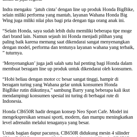
Indra mengaku ‘jatuh cinta’ dengan
line up
produk Honda BigBike,
selain miliki performa yang mantab, layanan Wahana Honda Big
Wing juga miliki nilai plus bagi pria dengan tiga orang anak ini.
“Selain Honda, saya sudah lebih dulu memiliki beberapa tipe moge
dari brand lain. Namun sejauh ini Honda menjadi pilihan yang
paling baik karena memang saat dikendarai sangat menyenangkan
dengan model, performa dan tentunya layanan wahana yang terbaik,
” tuturnya.
‘Menyenangkan’ juga jadi salah satu hal penting bagi Honda dalam
membuat beragam line up produk untuk dikendarai oleh konsumen.
“Hobi beliau dengan motor cc besar sangat tinggi, hampir di
beragam turing yang Wahana gelar untuk konsumen Honda
BigBike rutin diikutinya,” sambung Barry yang beberapa kali ikut
mendampingi konsumen spesial ini turing di berbagai rute di
Indonesia.
Honda CB650R hadir dengan konsep Neo Sport Cafe. Model ini
mengekspresikan sensasi sporti, modern, dan mampu meningkatkan
level adrenalin melalui tenaganya yang besar.
Untuk bagian dapur pacunya, CB650R didukung mesin 4 silinder