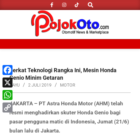
Search
Skip
to
content
Primary
Navigation
Menu
Berkat Teknologi Rangka Ini, Mesin Honda
Genio Minim Getaran
Facebook
BAYU
2 JULI 2019
MOTOR
X
JAKARTA – PT Astra Honda Motor (AHM) telah
WhatsApp
resmi menghadirkan skuter Honda Genio bagi
Copy
pasar pengguna matic di Indonesia, Jumat (21/6)
Link
bulan lalu di Jakarta.