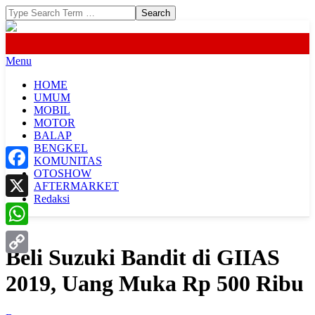
Skip
Search
to
content
Primary
Menu
Navigation
HOME
Menu
UMUM
MOBIL
MOTOR
BALAP
BENGKEL
KOMUNITAS
OTOSHOW
Facebook
AFTERMARKET
Redaksi
X
WhatsApp
Beli Suzuki Bandit di GIIAS
Copy
2019, Uang Muka Rp 500 Ribu
Link