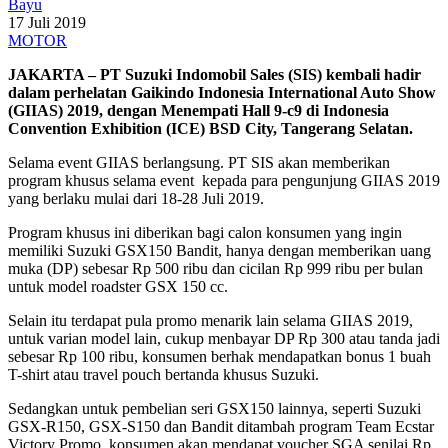
Bayu
17 Juli 2019
MOTOR
JAKARTA – PT Suzuki Indomobil Sales (SIS) kembali hadir
dalam perhelatan Gaikindo Indonesia International Auto Show
(GIIAS) 2019, dengan Menempati Hall 9-c9 di Indonesia
Convention Exhibition (ICE) BSD City, Tangerang Selatan.
Selama event GIIAS berlangsung. PT SIS akan memberikan
program khusus selama event kepada para pengunjung GIIAS 2019
yang berlaku mulai dari 18-28 Juli 2019.
Program khusus ini diberikan bagi calon konsumen yang ingin
memiliki Suzuki GSX150 Bandit, hanya dengan memberikan uang
muka (DP) sebesar Rp 500 ribu dan cicilan Rp 999 ribu per bulan
untuk model roadster GSX 150 cc.
Selain itu terdapat pula promo menarik lain selama GIIAS 2019,
untuk varian model lain, cukup menbayar DP Rp 300 atau tanda jadi
sebesar Rp 100 ribu, konsumen berhak mendapatkan bonus 1 buah
T-shirt atau travel pouch bertanda khusus Suzuki.
Sedangkan untuk pembelian seri GSX150 lainnya, seperti Suzuki
GSX-R150, GSX-S150 dan Bandit ditambah program Team Ecstar
Victory Promo, konsumen akan mendapat voucher SGA senilai Rp