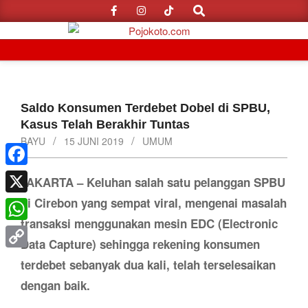
Search
Skip
to
content
Primary
Navigation
Menu
Saldo Konsumen Terdebet Dobel di SPBU,
Kasus Telah Berakhir Tuntas
BAYU
15 JUNI 2019
UMUM
Facebook
JAKARTA – Keluhan salah satu pelanggan SPBU
di Cirebon yang sempat viral, mengenai masalah
X
transaksi menggunakan mesin EDC (Electronic
WhatsApp
Data Capture) sehingga rekening konsumen
Copy
terdebet sebanyak dua kali, telah terselesaikan
Link
dengan baik.