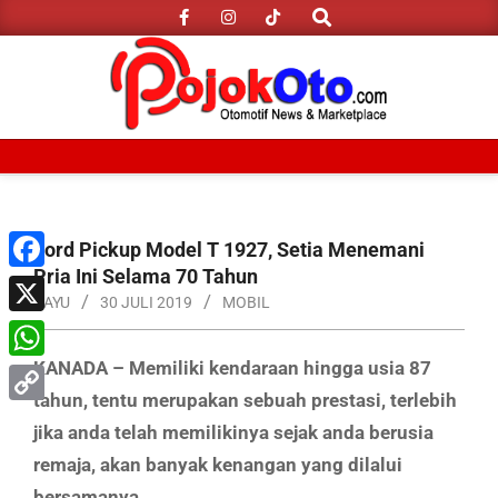
Search
Skip
to
content
Primary
Navigation
Menu
Ford Pickup Model T 1927, Setia Menemani
Pria Ini Selama 70 Tahun
Facebook
BAYU
30 JULI 2019
MOBIL
X
KANADA – Memiliki kendaraan hingga usia 87
WhatsApp
tahun, tentu merupakan sebuah prestasi, terlebih
Copy
jika anda telah memilikinya sejak anda berusia
Link
remaja, akan banyak kenangan yang dilalui
bersamanya.