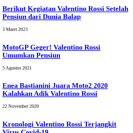
Berikut Kegiatan Valentino Rossi Setelah
Pensiun dari Dunia Balap
2023-
3 Maret 2023
03-
03
MotoGP Geger! Valentino Rossi
Umumkan Pensiun
2021-
5 Agustus 2021
08-
05
Enea Bastianini Juara Moto2 2020
Kalahkan Adik Valentino Rossi
2020-
22 November 2020
11-
22
Kronologi Valentino Rossi Terjangkit
Virus Covid-19