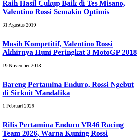
Raih Hasil Cukup Baik di Tes Misano,
Valentino Rossi Semakin Optimis
2019-
31 Agustus 2019
08-
31
Masih Kompetitif, Valentino Rossi
Akhirnya Huni Peringkat 3 MotoGP 2018
2018-
19 November 2018
11-
19
Bareng Pertamina Enduro, Rossi Ngebut
di Sirkuit Mandalika
2026-
1 Februari 2026
02-
01
Rilis Pertamina Enduro VR46 Racing
Team 2026, Warna Kuning Rossi