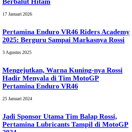
Berbalut Hitam
2026-
17 Januari 2026
01-
17
Pertamina Enduro VR46 Riders Academy
2025: Berguru Sampai Markasnya Rossi
2025-
3 Agustus 2025
08-
03
Mengejutkan, Warna Kuning-nya Rossi
Hadir Menyala di Tim MotoGP
Pertamina Enduro VR46
2024-
25 Januari 2024
01-
25
Jadi Sponsor Utama Tim Balap Rossi,
Pertamina Lubricants Tampil di MotoGP