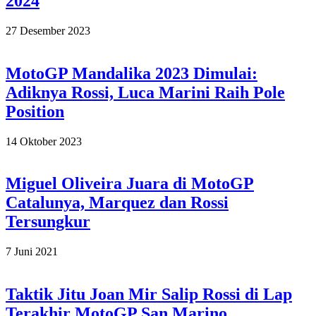
2024
2023-
27 Desember 2023
12-
27
MotoGP Mandalika 2023 Dimulai:
Adiknya Rossi, Luca Marini Raih Pole
Position
2023-
14 Oktober 2023
10-
14
Miguel Oliveira Juara di MotoGP
Catalunya, Marquez dan Rossi
Tersungkur
2021-
7 Juni 2021
06-
07
Taktik Jitu Joan Mir Salip Rossi di Lap
Terakhir MotoGP San Marino