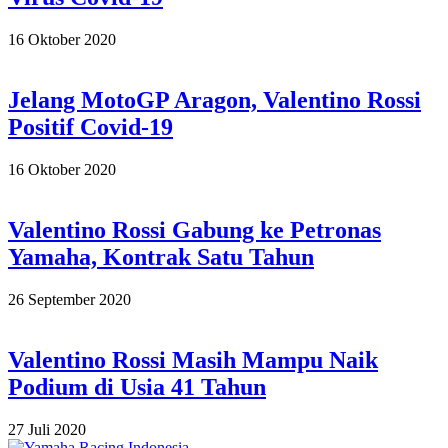
2020-
16 Oktober 2020
10-
16
Jelang MotoGP Aragon, Valentino Rossi
Positif Covid-19
2020-
16 Oktober 2020
10-
16
Valentino Rossi Gabung ke Petronas
Yamaha, Kontrak Satu Tahun
2020-
26 September 2020
09-
26
Valentino Rossi Masih Mampu Naik
Podium di Usia 41 Tahun
2020-
27 Juli 2020
07-