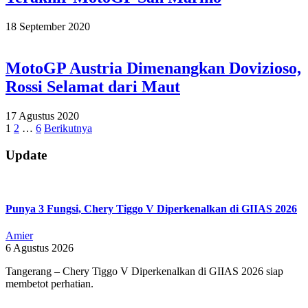
2020-
18 September 2020
09-
18
MotoGP Austria Dimenangkan Dovizioso,
Rossi Selamat dari Maut
2020-
17 Agustus 2020
08-
Paginasi
1
2
…
6
Berikutnya
17
pos
Update
Punya 3 Fungsi, Chery Tiggo V Diperkenalkan di GIIAS 2026
Amier
6 Agustus 2026
Tangerang – Chery Tiggo V Diperkenalkan di GIIAS 2026 siap
membetot perhatian.