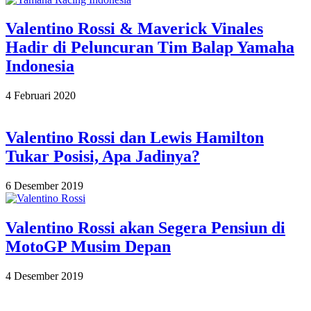
27
Valentino Rossi & Maverick Vinales
Hadir di Peluncuran Tim Balap Yamaha
Indonesia
2020-
4 Februari 2020
02-
04
Valentino Rossi dan Lewis Hamilton
Tukar Posisi, Apa Jadinya?
2019-
6 Desember 2019
12-
06
Valentino Rossi akan Segera Pensiun di
MotoGP Musim Depan
2019-
4 Desember 2019
12-
04